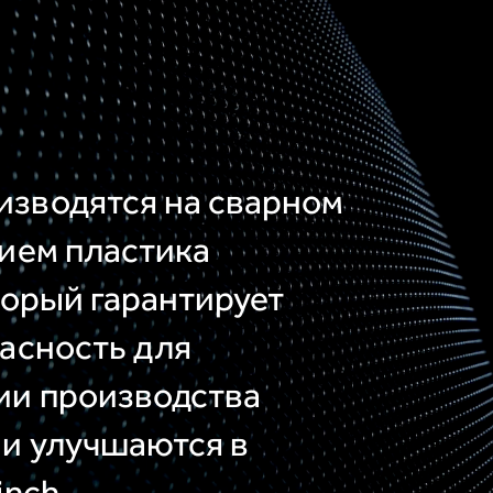
зводятся на сварном
нием пластика
торый гарантирует
пасность для
ии производства
 и улучшаются в