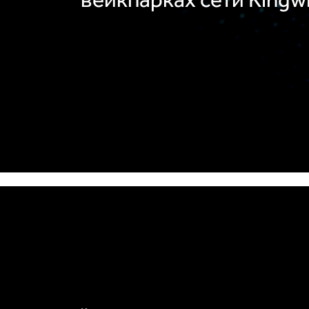
вейкпарках сети Kingw