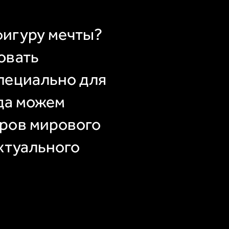
фигуру мечты?
овать
пециально для
гда можем
ров мирового
ктуального