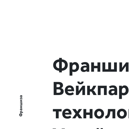
Франшиз
Вейкпар
Франшиза
техноло