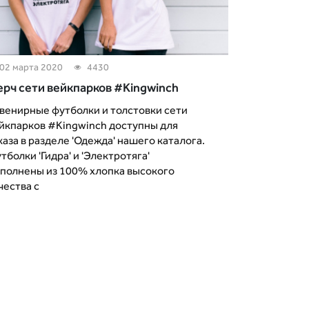
02 марта 2020
4430
рч сети вейкпарков #Kingwinch
венирные футболки и толстовки сети
йкпарков #Kingwinch доступны для
каза в разделе 'Одежда' нашего каталога.
тболки 'Гидра' и 'Электротяга'
полнены из 100% хлопка высокого
чества с