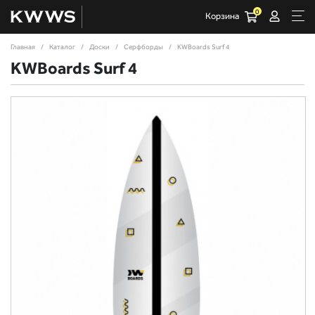
0
Корзина
Главная
Каталог
Доски
Серфборды
KWBoards Surf 4
KWBoards Surf 4