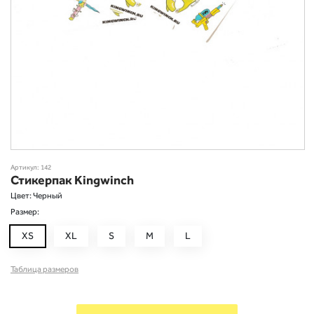
Артикул: 142
Стикерпак Kingwinch
Цвет: Черный
Размер:
XS
XL
S
M
L
Taблица размеров