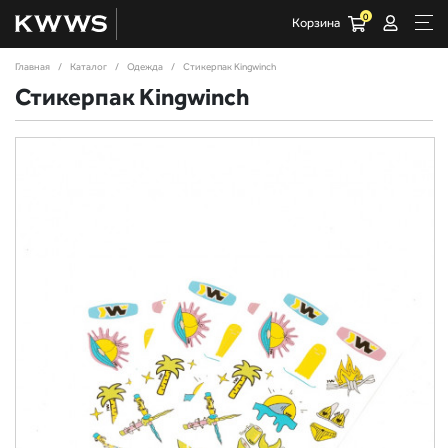
0
Корзина
Главная
Каталог
Одежда
Стикерпак Kingwinch
Стикерпак Kingwinch